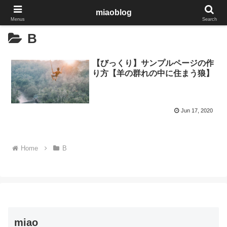
miaoblog
Menus
Search
B
【びっくり】サンプルページの作
り方【羊の群れの中に住まう狼】
Jun 17, 2020
Home
B
miao